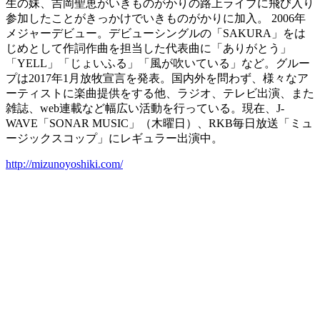
生の妹、吉岡聖恵がいきものがかりの路上ライブに飛び入り
参加したことがきっかけでいきものがかりに加入。 2006年
メジャーデビュー。デビューシングルの「SAKURA」をは
じめとして作詞作曲を担当した代表曲に「ありがとう」
「YELL」「じょいふる」「風が吹いている」など。グルー
プは2017年1月放牧宣言を発表。国内外を問わず、様々なア
ーティストに楽曲提供をする他、ラジオ、テレビ出演、また
雑誌、web連載など幅広い活動を行っている。現在、J-
WAVE「SONAR MUSIC」（木曜日）、RKB毎日放送「ミュ
ージックスコップ」にレギュラー出演中。
http://mizunoyoshiki.com/