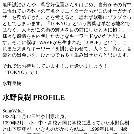
亀田誠治さんや、蔦谷好位置さんをはじめ、自分がその背中
に憧れている数々の有名クリエイターたちがこのオーガナイ
ザーを務めてきたことを考えると、思わず緊張にゾクゾクっ
としてしまいます。「TOKYO」という言葉は単なる地名で
はなく、人々がこの街の輝きを目の前にしたときに抱く、
様々な感情をも内包した大きなキーワードなのだと思いま
す。そこに僕はJ-WAVEから生まれた「J-POP」という、こ
れまた大きなキーワードを掛け合わせて、人々と、街と、音
楽との出会いを、ひとつでも多く生み出せたらと思います。
それではお待ちしています！また逢いましょう！
「TOKYO」で！
水野良樹
水野良樹 PROFILE
SongWriter
1982年12月17日神奈川県出身。
1999年2月、小・中・高校と同じ学校に通っていた水野良樹
と山下穂尊が、いきものがかりを結成。 1999年11月、同級