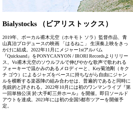
Bialystocks （ビアリストックス）
2019年、ボーカル甫木元空（ホキモト ソラ）監督作品、青
山真治プロデュースの映画 「はるねこ」 生演奏上映をきっ
かけに結成。2022年11月にメジャー1stアルバム
『Quicksand』をPONYCANYON / IRORI Recordsよりリリー
ス。Vo甫木元空のソウルフルで伸びやかな歌声で歌われる
フォーキーで温かみのあるメロディーと、Key菊池剛（キク
チ ゴウ）によるジャズをベースに持ちながら自由にジャン
ルを横断する楽器陣の組み合わせは、普遍的であると同時に
先鋭的と評される。2022年10月には初のワンマンライブ『第
一回単独公演 於:大手町三井ホール』を開催。即日ソールド
アウトを達成。2023年には初の全国5都市ツアーを開催予
定。